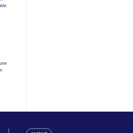
able
 une
un