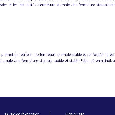
ales et les instabilités. Fermeture sternale Une fermeture sternale st
i permet de réaliser une fermeture sternale stable et renforcée après
ternale Une fermeture sternale rapide et stable Fabriqué en nitinol, 
1A rue de l’expansion
Plan du site