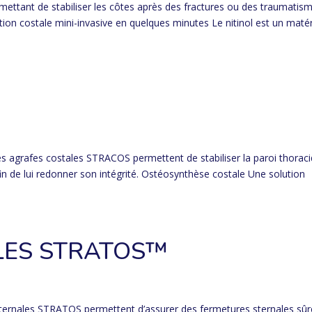
rmettant de stabiliser les côtes après des fractures ou des traumatis
ion costale mini-invasive en quelques minutes Le nitinol est un maté
agrafes costales STRACOS permettent de stabiliser la paroi thorac
in de lui redonner son intégrité. Ostéosynthèse costale Une solution
LES STRATOS™
nales STRATOS permettent d’assurer des fermetures sternales sûr