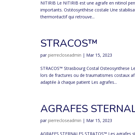
NITIRIB Le NITIRIB est une agrafe en nitinol pe
importants. Ostéosynthèse costale Une stabilisat
thermoréactif qui retrouve...
STRACOS™
par
pierrecloseadmin
|
Mar 15, 2023
STRACOS™ Strasbourg Costal Osteosynthese Les 
lors de fractures ou de traumatismes costaux af
adaptée à chaque patient Les agrafes...
AGRAFES STERNA
par
pierrecloseadmin
|
Mar 15, 2023
AGRAFES STERNALES STRATOS™ Les agrafes ster